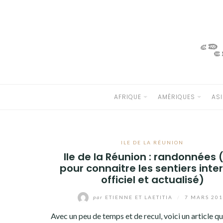
Aller
au
AFRIQUE
contenu
AMÉRIQUES
ASIE
AFRIQUE
AMÉRIQUES
ASI
EUROPE
OCÉANIE
ILE DE LA RÉUNION
ANTARCTIQUE
Ile de la Réunion : randonnées (
pour connaitre les sentiers inter
DIVERS
officiel et actualisé)
par
ETIENNE ET LAETITIA
/
7 MARS 20
QUI SOMMES-NOUS ?
Avec un peu de temps et de recul, voici un article qu