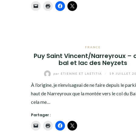
FRANCE
Puy Saint Vincent/Narreyroux – 
bal et lac des Neyzets
par
ETIENNE ET LAETITIA
/
19 JUILLET 2
À l’origine, je n’envisageai de ne faire depuis le park
haut de Narreyroux que la montée vers le col du B
cela me…
Partager :