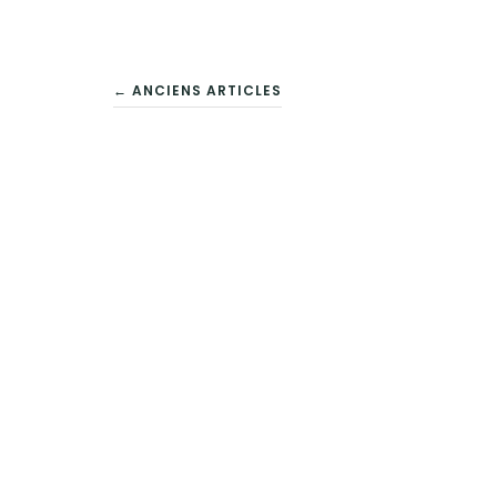
NAVIGATION
← ANCIENS ARTICLES
DES
ARTICLES