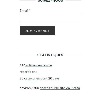
SUIVEZ-NOUS
E-mail
*
STATISTIQUES
116
articles sur le site
répartis en :
28
catégories
dont
20
pays
environ 6700
photos sur le site via Picasa