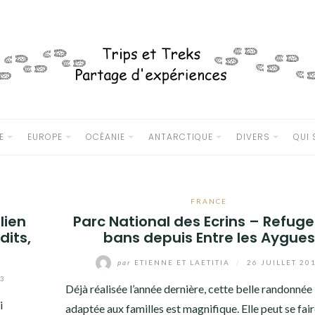
E
EUROPE
OCÉANIE
ANTARCTIQUE
DIVERS
QUI
FRANCE
lien
Parc National des Ecrins – Refug
dits,
bans depuis Entre les Aygues
par
ETIENNE ET LAETITIA
/
26 JUILLET 20
13
Déjà réalisée l’année dernière, cette belle randonnée
i
adaptée aux familles est magnifique. Elle peut se fair