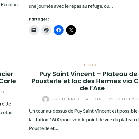
 Réunion.
une journée avec le repas au refuge, ou…
Partager :
FRANCE
acier
Puy Saint Vincent – Plateau de 
Carle
Pousterle et lac des Hermes via 
de l’Ase
018
par
ETIENNE ET LAETITIA
/
23 JUILLET 20
re. Je
Un tour au-dessus de Puy Saint Vincent est possible
a était
la station 1600 pour voir le point de vue du plateau d
Pousterle et…