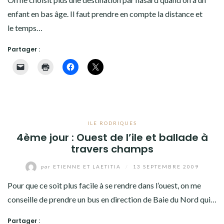
TANZANIE
enfant en bas âge. Il faut prendre en compte la distance et
le temps…
AMÉRIQUES
Partager :
ASIE
EUROPE
OCÉANIE
ILE RODRIQUES
ANTARCTIQUE
4ème jour : Ouest de l’ile et ballade à
travers champs
DIVERS
par
ETIENNE ET LAETITIA
/
13 SEPTEMBRE 2009
QUI SOMMES-NOUS ?
Pour que ce soit plus facile à se rendre dans l’ouest, on me
conseille de prendre un bus en direction de Baie du Nord qui…
ANCIEN SITE
Partager :