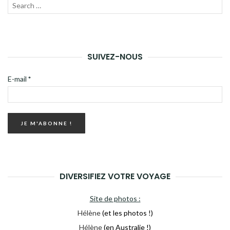
Recherche
LANC
pour :
LA
RECH
SUIVEZ-NOUS
E-mail
*
DIVERSIFIEZ VOTRE VOYAGE
Site de photos :
Hélène
(et les photos !)
Hélène
(en Australie !)