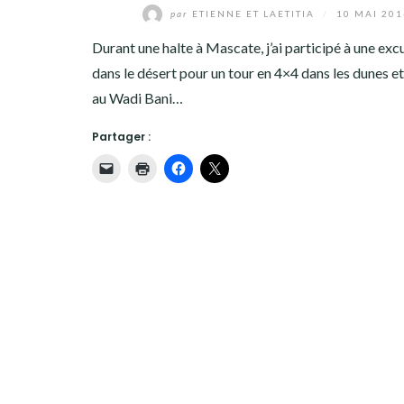
par
ETIENNE ET LAETITIA
/
10 MAI 201
DIVERS
Durant une halte à Mascate, j’ai participé à une exc
QUI SOMMES-NOUS ?
dans le désert pour un tour en 4×4 dans les dunes et
au Wadi Bani…
ANCIEN SITE
Partager :