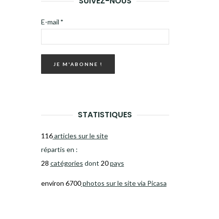
SUIVEZ-NOUS
E-mail
*
STATISTIQUES
116
articles sur le site
répartis en :
28
catégories
dont
20
pays
environ 6700
photos sur le site via Picasa