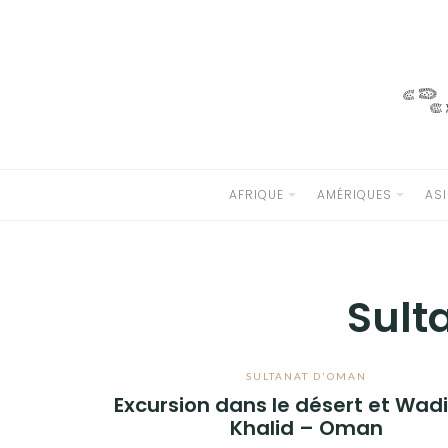
Aller
au
AFRIQUE
contenu
AMÉRIQUES
ASIE
EMIRATS ARABE UNIS
AFRIQUE
AMÉRIQUES
ASI
LIBAN
SULTANAT D’OMAN
Sult
EUROPE
OCÉANIE
SULTANAT D'OMAN
Excursion dans le désert et Wadi
ANTARCTIQUE
Khalid – Oman