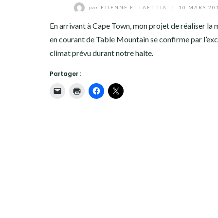
TANZANIE
par
ETIENNE ET LAETITIA
/
10 MARS 20
En arrivant à Cape Town, mon projet de réaliser la
AMÉRIQUES
en courant de Table Mountain se confirme par l’exc
climat prévu durant notre halte.
ASIE
Partager :
EUROPE
OCÉANIE
ANTARCTIQUE
DIVERS
QUI SOMMES-NOUS ?
ANCIEN SITE