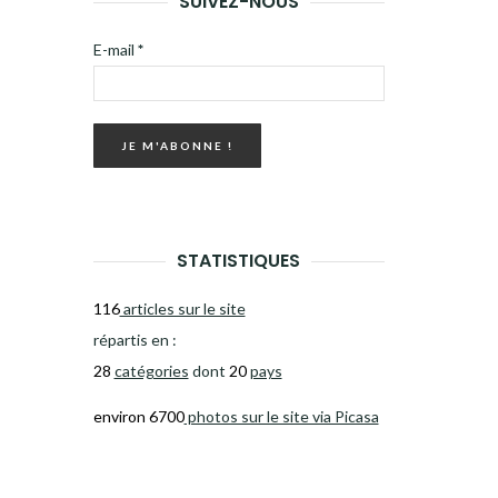
SUIVEZ-NOUS
E-mail
*
STATISTIQUES
116
articles sur le site
répartis en :
28
catégories
dont
20
pays
environ 6700
photos sur le site via Picasa