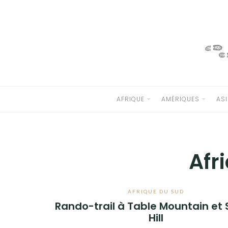
Aller
au
AFRIQUE
contenu
AFRIQUE DU SUD
EGYPTE
ILE DE LA RÉUNION
AFRIQUE
AMÉRIQUES
ASI
ILE MAURICE
ILE RODRIQUES
KENYA
Afr
MADAGASCAR
MAYOTTE
AFRIQUE DU SUD
Rando-trail à Table Mountain et 
LES SEYCHELLES
Hill