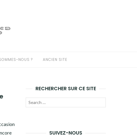
 SOMMES-NOUS ?
ANCIEN SITE
RECHERCHER SUR CE SITE
le
Recherche
LANCER
pour :
LA
occasion
RECHERCHE
SUIVEZ-NOUS
encore