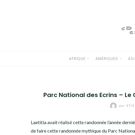
Aller
au
AFRIQUE
contenu
AMÉRIQUES
ASIE
AFRIQUE
AMÉRIQUES
ASI
EUROPE
OCÉANIE
ANTARCTIQUE
Parc National des Ecrins – Le
DIVERS
par
ETIE
QUI SOMMES-NOUS ?
Laetitia avait réalisé cette randonnée l’année derniè
de faire cette randonnée mythique du Parc National 