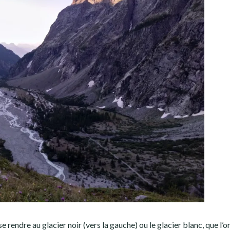
 rendre au glacier noir (vers la gauche) ou le glacier blanc, que l’on