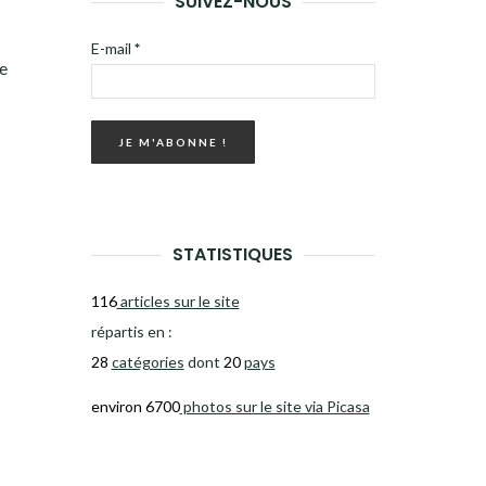
SUIVEZ-NOUS
E-mail
*
de
STATISTIQUES
116
articles sur le site
répartis en :
28
catégories
dont
20
pays
environ 6700
photos sur le site via Picasa