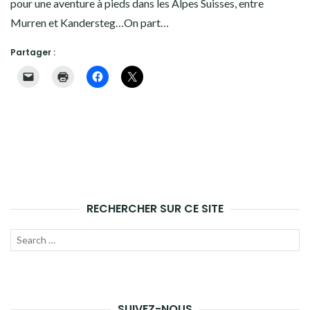
pour une aventure à pieds dans les Alpes Suisses, entre
ANTARCTIQUE
Murren et Kandersteg…On part…
DIVERS
Partager :
QUI SOMMES-NOUS ?
ANCIEN SITE
RECHERCHER SUR CE SITE
Recherche
LANC
pour :
LA
RECH
SUIVEZ-NOUS