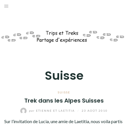
Aller
au
AFRIQUE
contenu
AMÉRIQUES
ASIE
EUROPE
ESPAGNE
Suisse
FRANCE
ITALIE
SUISSE
Trek dans les Alpes Suisses
SUISSE
par
ETIENNE ET LAETITIA
/
23 AOÛT 2010
OCÉANIE
Sur l’invitation de Lucia, une amie de Laetitia, nous voila partis