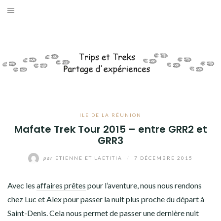
Aller
au
AFRIQUE
contenu
AMÉRIQUES
ASIE
EUROPE
ILE DE LA RÉUNION
OCÉANIE
Mafate Trek Tour 2015 – entre GRR2 et
GRR3
ANTARCTIQUE
par
ETIENNE ET LAETITIA
/
7 DÉCEMBRE 2015
DIVERS
Avec les
affaires prêtes
pour l’aventure, nous nous rendons
QUI SOMMES-NOUS ?
chez Luc et Alex pour passer la nuit plus proche du départ à
Saint-Denis. Cela nous permet de passer une dernière nuit