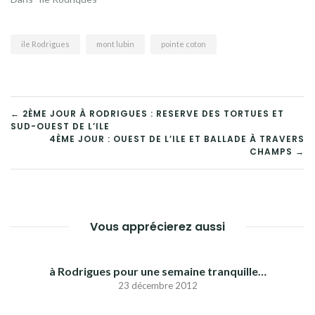
ile Rodrigues
mont lubin
pointe coton
NAVIGATION
← 2ÈME JOUR À RODRIGUES : RESERVE DES TORTUES ET
SUD-OUEST DE L’ILE
DE
4ÈME JOUR : OUEST DE L’ILE ET BALLADE À TRAVERS
CHAMPS →
L’ARTICLE
Vous apprécierez aussi
à Rodrigues pour une semaine tranquille…
23 décembre 2012