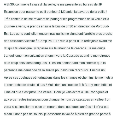
ANCIEN SITE
A 8h30, comme je l’avais dit la veille, je me présente au bureau de JP
Excursion pour passer le petit bonjour à Mélanie, la bavarde de la veille !
Très contente de me revoir et de partager les programmes de la veille et la
journée à venir, je prends ensuite le bus de 8h30 en direction de Port Sud-
Est. Les gens sont tellement sympas qu’ils me signalent l’arrêt le plus proche
des cascades Victoire à Camp Paul. La vue à partir d’un arrêt juste avant me
dit qu’il faudrait que j’y repasse sur le retour de la cascade. Je me dirige
tranquillement en suivant un chemin vers la Cascade quand je me retrouve
d’un coup chez des rodriguais ! C’est en demandant mon chemin que la
personne me demande de la suivre pour avoir un raccourci ! Encore un !
Après ces quelques périgrinations dans les champs et chemins, je me mets à
la recherche de chutes d’eau ! Mais rien, un coup de fil à Burdy, mon hôte, et
il me dit que c’est juste une vallée ! Donc je vais écrire à l’ile Rodrigues et
aux plus hautes instances pour changer le nom de cascades en vallée !! on
verra si ça fonctionne et on en reparle dans quelques années !! Il n’y a pas
d’eau !! donc pas de soucis, je descends la vallée à pied en grande partie à