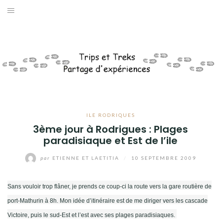
Aller
au
AFRIQUE
contenu
AMÉRIQUES
ASIE
EUROPE
ILE RODRIQUES
OCÉANIE
3ème jour à Rodrigues : Plages
paradisiaque et Est de l’ile
ANTARCTIQUE
par
ETIENNE ET LAETITIA
/
10 SEPTEMBRE 2009
DIVERS
Sans vouloir trop flâner, je prends ce coup-ci la route vers la gare routière de
QUI SOMMES-NOUS ?
port-Mathurin à 8h. Mon idée d’itinéraire est de me diriger vers les cascade
Victoire, puis le sud-Est et l’est avec ses plages paradisiaques.