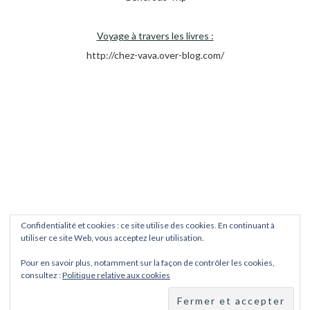
Voyage à travers les livres :
http://chez-vava.over-blog.com/
Confidentialité et cookies : ce site utilise des cookies. En continuant à
utiliser ce site Web, vous acceptez leur utilisation.
Pour en savoir plus, notamment sur la façon de contrôler les cookies,
consultez :
Politique relative aux cookies
Copyright © 2026
Trips et Treks
. Tous droits réservés.
Fièrement propulsé par
WordPress
. Thème
EightyDays Lite
par