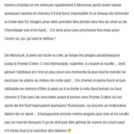
travers champs et me retrouve rapidement à Mourouk après avoir saluer
quelques vaches et chèvres !! Il est donc impossible à ce niveau de remonter
la route des 52 virages pour aller prendre des photos des iles au chat ou de
l’hermitage vue d’en haut… Ce sera pour une prochaine fois mais pour
l’avoir vu, ça, ça vaut le détour !
De Mourouk, à pied sur toute la cote, je longe les plages paradisiaques
jusqu’à Pointe Coton. C’est mémorable, superbe, à couper le soufle… bref,
génial ! idyllique et c’est un peu pour ces moments-là que tout le monde ne
peut pas se plaire au milieu de nulle part… Un chemin à peine tracé et pas
utilisable en dehors d’être à pied ou à la limite à vélo (tout terrain ou tout
chemin !) Très peu de rencontre avant d’arriver vers Pointe Cotton où les
spots de Kit-Surf regroupent quelques Toulousain, ou encore un instructeur
italien de ce sport… Il baragouine encore moins anglais que moi et ne soufle
pas un mot de français !! ça ne doit pas être génial de suivre un cours sauf
s’il mime tout à la manière des italiens