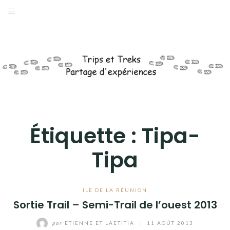
Aller
au
AFRIQUE
contenu
AMÉRIQUES
ASIE
EUROPE
Étiquette :
Tipa-
OCÉANIE
Tipa
ANTARCTIQUE
DIVERS
ILE DE LA RÉUNION
Sortie Trail – Semi-Trail de l’ouest 2013
QUI SOMMES-NOUS ?
par
ETIENNE ET LAETITIA
/
11 AOÛT 2013