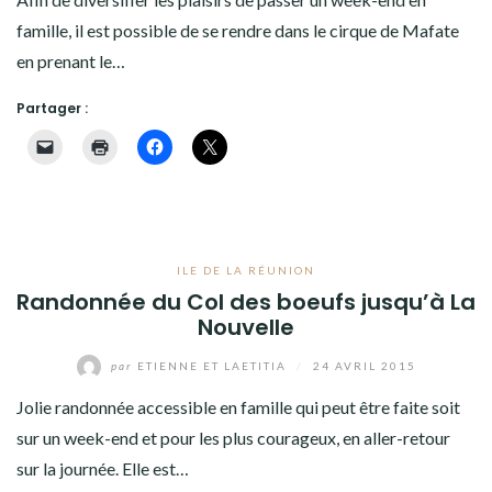
TANZANIE
famille, il est possible de se rendre dans le cirque de Mafate
en prenant le…
AMÉRIQUES
Partager :
ASIE
EUROPE
OCÉANIE
ILE DE LA RÉUNION
ANTARCTIQUE
Randonnée du Col des boeufs jusqu’à La
Nouvelle
DIVERS
par
ETIENNE ET LAETITIA
/
24 AVRIL 2015
QUI SOMMES-NOUS ?
Jolie randonnée accessible en famille qui peut être faite soit
sur un week-end et pour les plus courageux, en aller-retour
ANCIEN SITE
sur la journée. Elle est…