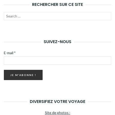
ARTICLES
RECHERCHER SUR CE SITE
Recherche
LANC
pour :
LA
RECH
SUIVEZ-NOUS
E-mail
*
DIVERSIFIEZ VOTRE VOYAGE
Site de photos :