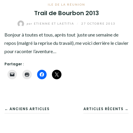
ILE DE LA RÉUNION
Trail de Bourbon 2013
par
ETIENNE ET LAETITIA
/
27 OCTOBRE 2013
Bonjour à toutes et tous, après tout juste une semaine de
repos (malgré la reprise du travail), me voici derrière le clavier
pour raconter l’aventure…
Partager :
NAVIGATION
← ANCIENS ARTICLES
ARTICLES RÉCENTS →
DES